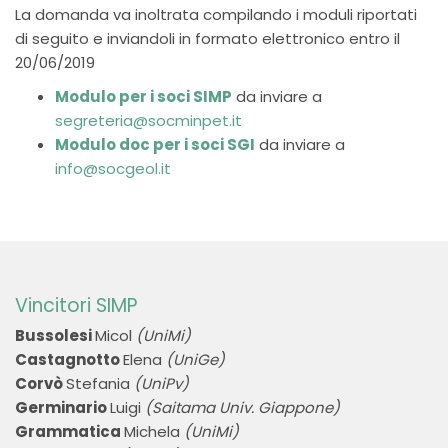
La domanda va inoltrata compilando i moduli riportati
di seguito e inviandoli in formato elettronico entro il
20/06/2019
Modulo per i soci SIMP
da inviare a
segreteria@socminpet.it
Modulo doc per i soci SGI
da inviare a
info@socgeol.it
Vincitori SIMP
Bussolesi
Micol
(UniMi)
Castagnotto
Elena
(UniGe)
Corvò
Stefania
(UniPv)
Germinario
Luigi
(Saitama Univ. Giappone)
Grammatica
Michela
(UniMi)