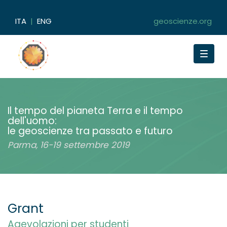
ITA
|
ENG
geoscienze.org
Toggle
navigat
Il tempo del pianeta Terra e il tempo
dell'uomo:
le geoscienze tra passato e futuro
Parma, 16-19 settembre 2019
Grant
Agevolazioni per studenti