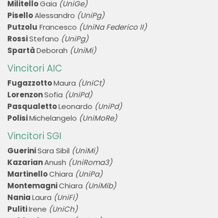
Militello
Gaia
(UniGe)
Pisello
Alessandro
(UniPg)
Putzolu
Francesco
(UniNa Federico II)
Rossi
Stefano
(UniPg)
Spartà
Deborah
(UniMi)
Vincitori AIC
Fugazzotto
Maura
(UniCt)
Lorenzon
Sofia
(UniPd)
Pasqualetto
Leonardo
(UniPd)
Polisi
Michelangelo
(UniMoRe)
Vincitori SGI
Guerini
Sara Sibil
(UniMi)
Kazarian
Anush
(UniRoma3)
Martinello
Chiara
(UniPa)
Montemagni
Chiara
(UniMib)
Nania
Laura
(UniFi)
Puliti
Irene
(UniCh)