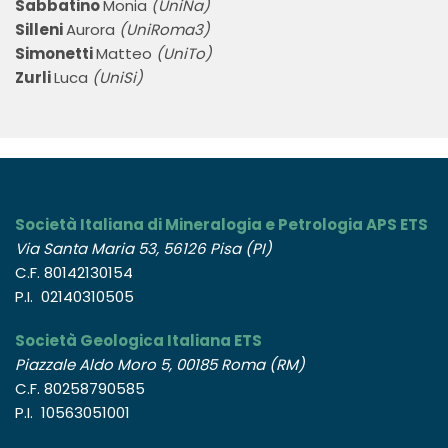
Sabbatino
Monia
(UniNa)
Silleni
Aurora
(UniRoma3)
Simonetti
Matteo
(UniTo)
Zurli
Luca
(UniSi)
Società Italiana di Mineralogia e Petrologia APS ETS
Via Santa Maria 53, 56126 Pisa (PI)
C.F. 80142130154
P.I. 02140310505
Società Geologica Italiana ETS
Piazzale Aldo Moro 5, 00185 Roma (RM)
C.F. 80258790585
P.I. 10563051001