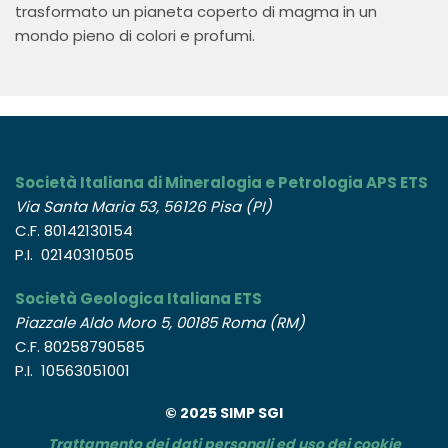
trasformato un pianeta coperto di magma in un
mondo pieno di colori e profumi.
Società Italiana di Mineralogia e Petrologia APS ETS
Via Santa Maria 53, 56126 Pisa (PI)
C.F. 80142130154
P.I. 02140310505
Società Geologica Italiana ETS
Piazzale Aldo Moro 5, 00185 Roma (RM)
C.F. 80258790585
P.I. 10563051001
© 2025 SIMP SGI
Trattamento dei dati personali ed uso dei cookie