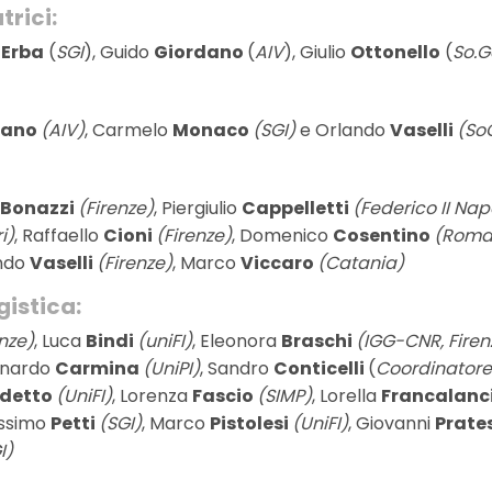
trici:
a
Erba
(
SGI
), Guido
Giordano
(
AIV
), Giulio
Ottonello
(
So.G
dano
(AIV)
, Carmelo
Monaco
(SGI)
e Orlando
Vaselli
(So
Bonazzi
(Firenze)
, Piergiulio
Cappelletti
(Federico II Nap
i)
, Raffaello
Cioni
(Firenze)
, Domenico
Cosentino
(Roma
ando
Vaselli
(Firenze)
, Marco
Viccaro
(Catania)
istica:
nze)
, Luca
Bindi
(uniFI)
, Eleonora
Braschi
(IGG-CNR, Firen
rnardo
Carmina
(UniPI)
, Sandro
Conticelli
(
Coordinatore 
edetto
(UniFI)
, Lorenza
Fascio
(SIMP)
, Lorella
Francalanc
assimo
Petti
(SGI)
, Marco
Pistolesi
(UniFI)
, Giovanni
Prate
I)