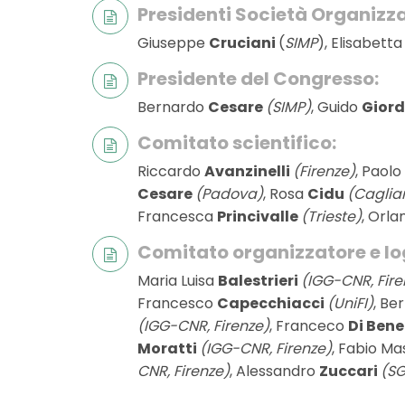
Presidenti Società Organizza
Giuseppe
Cruciani
(
SIMP
), Elisabett
Presidente del Congresso:
Bernardo
Cesare
(SIMP)
, Guido
Gior
Comitato scientifico:
Riccardo
Avanzinelli
(Firenze)
, Paolo
Cesare
(Padova)
, Rosa
Cidu
(Cagliar
Francesca
Princivalle
(Trieste)
, Orl
Comitato organizzatore e log
Maria Luisa
Balestrieri
(IGG-CNR, Fire
Francesco
Capecchiacci
(UniFI)
, Be
(IGG-CNR, Firenze)
, Franceco
Di Ben
Moratti
(IGG-CNR, Firenze)
, Fabio M
CNR, Firenze)
, Alessandro
Zuccari
(SG