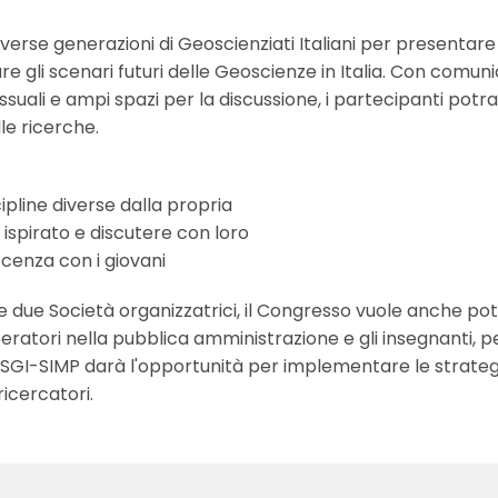
verse generazioni di Geoscienziati Italiani per presentare 
re gli scenari futuri delle Geoscienze in Italia. Con comuni
ssuali e ampi spazi per la discussione, i partecipanti pot
le ricerche.
scipline diverse dalla propria
 ispirato e discutere con loro
cenza con i giovani
a le due Società organizzatrici, il Congresso vuole anche po
 operatori nella pubblica amministrazione e gli insegnanti, pe
o SGI-SIMP darà l'opportunità per implementare le strategi
icercatori.