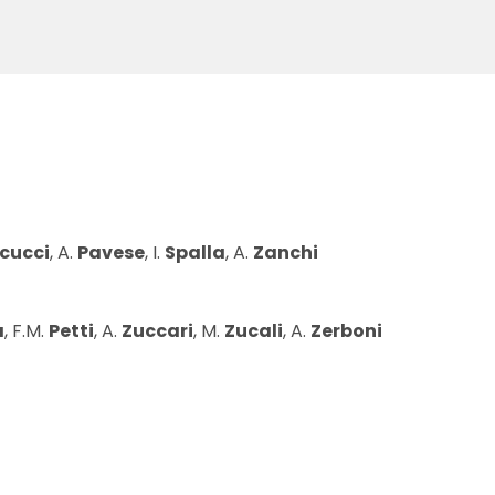
cucci
, A.
Pavese
, I.
Spalla
, A.
Zanchi
a
, F.M.
Petti
, A.
Zuccari
, M.
Zucali
, A.
Zerboni