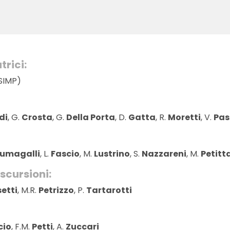
trici:
SIMP)
di
, G.
Crosta
, G.
Della Porta
, D.
Gatta
, R.
Moretti
, V.
Pas
umagalli
, L.
Fascio
, M.
Lustrino
, S.
Nazzareni
, M.
Petitt
scursioni:
etti
, M.R.
Petrizzo
, P.
Tartarotti
cio
, F.M.
Petti
, A.
Zuccari