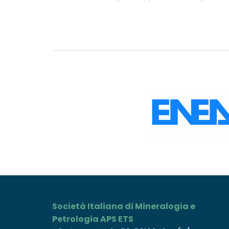
Società Italiana di Mineralogia e
Petrologia APS ETS