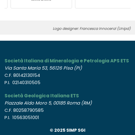
Logo designer: Francesca Innocenzi (Unipd)
Società Italiana di Mineralogia e Petrologia APS ETS
Via Santa Maria 53, 56126 Pisa (PI)
C.F. 80142130154
P.I. 02140310505
Società Geologica Italiana ETS
Piazzale Aldo Moro 5, 00185 Roma (RM)
C.F. 80258790585
P.I. 10563051001
© 2025 SIMP SGI