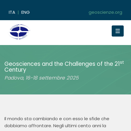
ITA
|
ENG
geoscienze.org
Toggle
navigat
st
Geosciences and the Challenges of the 21
Century
Padova, 16-18 settembre 2025
Il mondo sta cambiando e con esso le sfide che
dobbiamo affrontare. Negli ultimi cento anni la