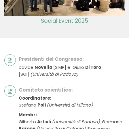
Social Event 2025
Presidenti del Congresso:
Davide
Novella
[SIMP] e Giulio
Di Toro
[SGI]
(Università di Padova)
Comitato scientifico:
Coordinatore
:
Stefano
Poli
(Università di Milano)
Membri
:
Gilberto
Artioli
(Università di Padova),
Germana
Barone
(Università di Catania)
, Francesca