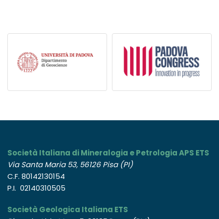
Società Italiana di Mineralogia e Petrologia APS ETS
Via Santa Maria 53, 56126 Pisa (PI)
C.F. 80142130154
P.I. 02140310505
Società Geologica Italiana ETS