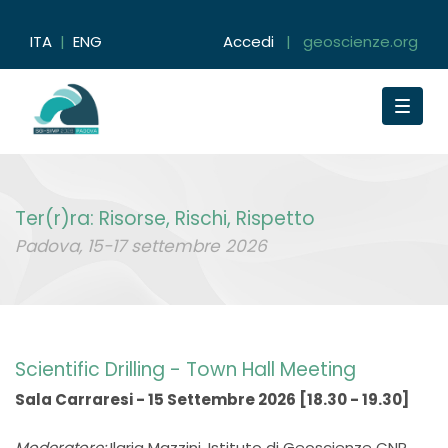
ITA
|
ENG
Accedi
|
geoscienze.org
Toggle
navigat
Ter(r)ra: Risorse, Rischi, Rispetto
Padova, 15-17 settembre 2026
Scientific Drilling - Town Hall Meeting
Sala Carraresi - 15 Settembre 2026 [18.30 - 19.30]
Moderatore:
Ilaria Mazzini, Istituto di Geoscienze CNR,