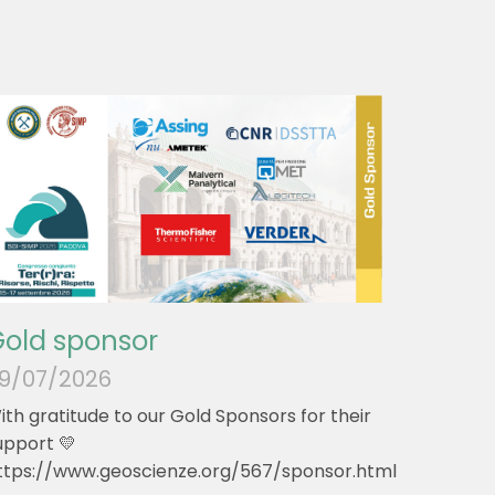
old sponsor
9/07/2026
ith gratitude to our Gold Sponsors for their
upport 💛
ttps://www.geoscienze.org/567/sponsor.html