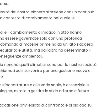
orso.
sità del nostro pianeta si ottiene con un continuo
n un contesto di cambiamento nel quale le
rgia, e il cambiamento climatico in atto hanno
ono essere governate solo con una profonda
e domanda di materie prime ha da un lato riacceso
peculiarità e utilità, ma dall'altro ha determinato il
onseguenze ambientali.
rio nonché quelli climatici, sono per la nostra società
 chiamati ad intervenire per una gestione nuova e
e.
sue sfaccettature e alle varie scale, è essenziale e
ico, mirato a gestire le sfide odierne e future
casione privilegiata di confronto e di dialogo su