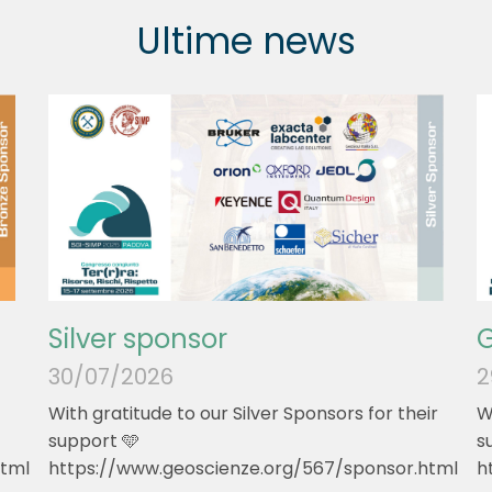
Ultime news
Silver sponsor
G
30/07/2026
2
With gratitude to our Silver Sponsors for their
W
support 🩵
s
html
https://www.geoscienze.org/567/sponsor.html
h