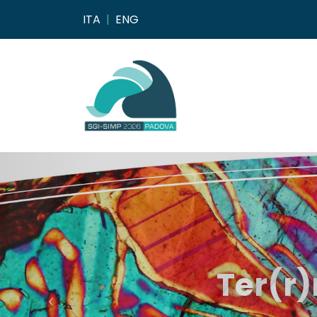
ITA
|
ENG
Ter(r)