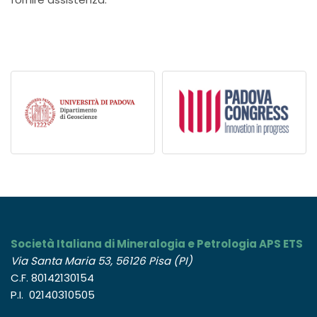
Società Italiana di Mineralogia e Petrologia APS ETS
Via Santa Maria 53, 56126 Pisa (PI)
C.F. 80142130154
P.I. 02140310505